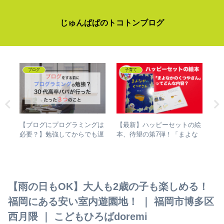
じゅんぱぱのトコトンブログ
wordpress
プログラミング
トの絵
iframe便利！enchant.jsで作
【Day 31～Day 40】
よな
った作品をWordPress内に動
#100DaysOfCodeでプログラ
らすじ
かすやり方
ミングを独学して、成長した
話
【雨の日もOK】大人も2歳の子も楽しめる！
福岡にある安い室内遊園地！ ｜ 福岡市博多区
西月隈 ｜ こどもひろばdoremi