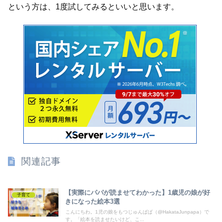
という方は、1度試してみるといいと思います。
関連記事
【実際にパパが読ませてわかった】1歳児の娘が好
子育て
きになった絵本3選
こんにちわ。1児の娘をもつじゅんぱぱ（@HakataJunpapa）で
す。「絵本を読ませたいけど、こ...