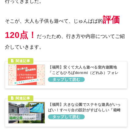
行ってきました。
評価
そこが、大人も子供も遊べて、じゅんぱぱ的
120点！
だったため、行き方や内容についてご紹
介していきます。
【福岡】安くて大人も遊べる室内遊園地
「こどもひろばdoremi（どれみ）フォレ
オ博多店」で遊んだら、爆睡しちゃった
【福岡】大きな公園でステキな遊具がいっ
ぱい！すべり台の設計がすばらしい「箱崎
公園」ってどんなところ？