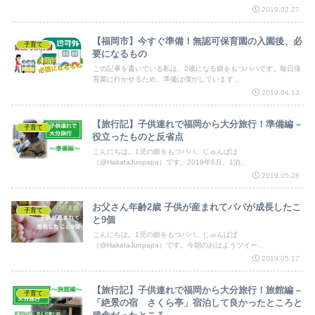
2019.02.27
【福岡市】今すぐ準備！無認可保育園の入園後、必
子育て
要になるもの
この記事を書いている私は、2歳になる娘をもつパパです。毎日保
育園に行かせるため、準備は僕がしています...
2019.04.13
【旅行記】子供連れで福岡から大分旅行！準備編 –
子育て
役立ったものと反省点
こんにちは。1児の娘をもつパパ。じゅんぱぱ
（@HakataJunpapa）です。2019年6月、1泊...
2019.05.28
お父さん年齢2歳 子供が産まれてパパが成長したこ
子育て
と9個
こんにちは。1児の娘をもつパパ。じゅんぱぱ
（@HakataJunpapa）です。今朝のおはようツイー...
2019.05.17
【旅行記】子供連れで福岡から大分旅行！旅館編 –
子育て
「絶景の宿 さくら亭」宿泊して良かったところと