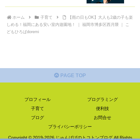
ホーム
子育て
【雨の日もOK】大人も2歳の子も楽
しめる！福岡にある安い室内遊園地！ ｜ 福岡市博多区西月隈 ｜ こ
どもひろばdoremi
PAGE TOP
プロフィール
プログラミング
子育て
便利技
ブログ
お問合せ
プライバシーポリシー
Copyright © 2019-2026 じゅんぱぱのトコトンブログ All Rights