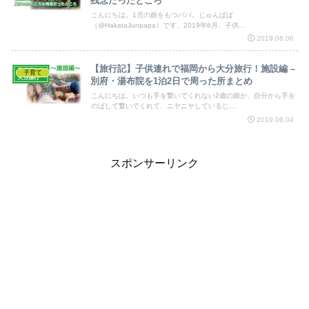
残念だったところ
こんにちは。1児の娘をもつパパ。じゅんぱぱ
（@HakataJunpapa）です。2019年6月、子供...
2019.06.06
【旅行記】子供連れで福岡から大分旅行！施設編 –
子育て
別府・湯布院を1泊2日で周った所まとめ
こんにちは。いつも手を繋いでくれない2歳の娘が、自分から手を
のばして繋いでくれて、ニヤニヤしているじ...
2019.06.04
スポンサーリンク