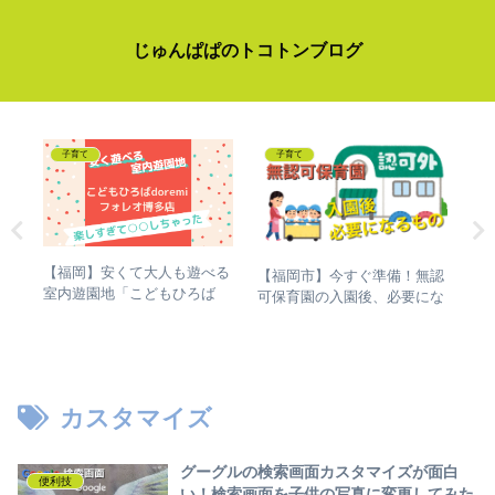
じゅんぱぱのトコトンブログ
子育て
子育て
【福岡】安くて大人も遊べる
【福岡市】今すぐ準備！無認
【
室内遊園地「こどもひろば
グラ
可保育園の入園後、必要にな
セ
doremi（どれみ）フォレオ博
した
るもの
「
多店」で遊んだら、爆睡しち
も
ゃった
冊
カスタマイズ
グーグルの検索画面カスタマイズが面白
便利技
い！検索画面を子供の写真に変更してみた