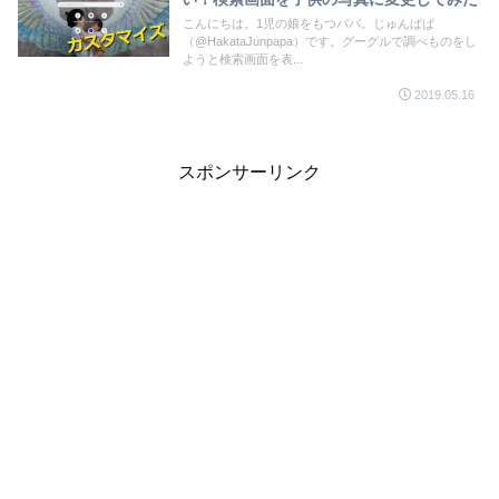
こんにちは。1児の娘をもつパパ。じゅんぱぱ
（@HakataJunpapa）です。グーグルで調べものをし
ようと検索画面を表...
2019.05.16
スポンサーリンク