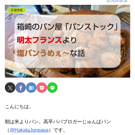
2019.08.28
店舗情報
こんにちは。
朝は米よりパン。高卒パパブロガーじゅんぱパ
ン
（
@HakataJunpapa
）です。