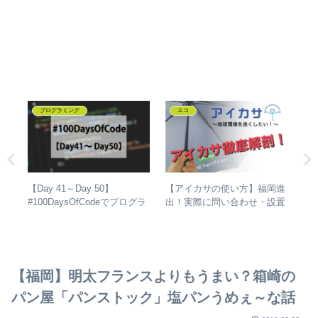
店舗情報
子育て
【ニクサクキッチン】2020年
【実際にパパが読ま
サの使い方】福岡進
7月、博多区住吉に新規オー
った】1歳児の娘が
に問い合わせ・設置
プンした「お肉の弁当屋さ
った絵本3選
僕が徹底解剖しちゃ
ん」どんなお店？味は？実際
に買って食べてみた
【福岡】明太フランスよりもうまい？箱崎の
パン屋「パンストック」塩パンうめぇ～な話