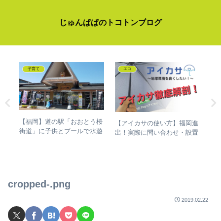
じゅんぱぱのトコトンブログ
子育て
エコ
【福岡】道の駅「おおとう桜
無認
【アイカサの使い方】福岡進
【
街道」に子供とプールで水遊
にな
出！実際に問い合わせ・設置
ら
び！絶対必要な持ち物リスト
までした僕が徹底解剖しちゃ
た
います！
cropped-.png
2019.02.22