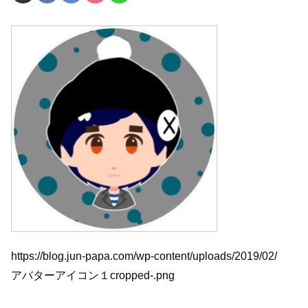
https://blog.jun-papa.com/wp-content/uploads/2019/02/
アバターアイコン１cropped-.png