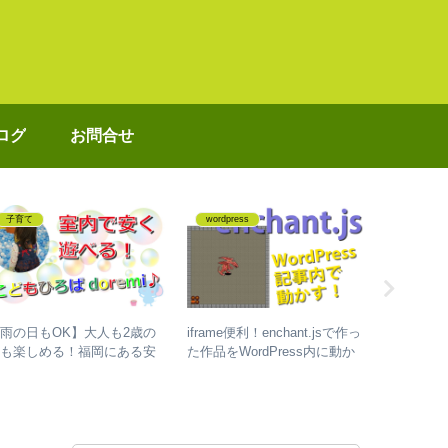
ログ
お問合せ
子育て
wordpress
プログラ
雨の日もOK】大人も2歳の
iframe便利！enchant.jsで作っ
【Day 31
子も楽しめる！福岡にある安
た作品をWordPress内に動か
#100Da
室内遊園地！ ｜ 福岡市博多
すやり方
ミングを
西月隈 ｜ こどもひろば
話
oremi