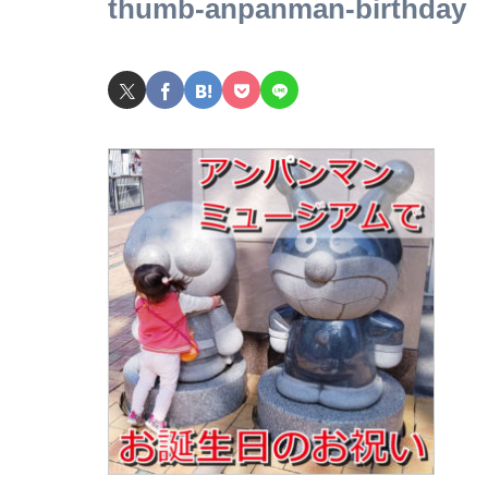
thumb-anpanman-birthday