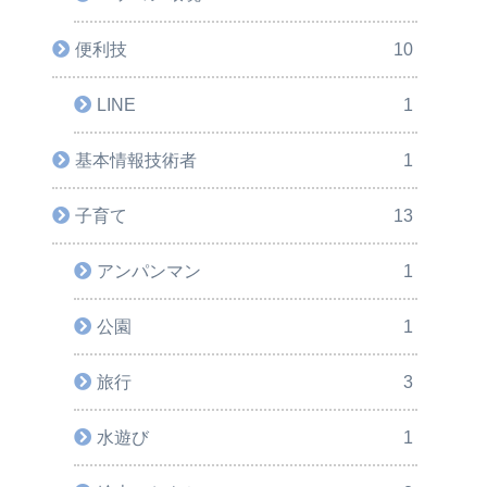
便利技
10
LINE
1
基本情報技術者
1
子育て
13
アンパンマン
1
公園
1
旅行
3
水遊び
1