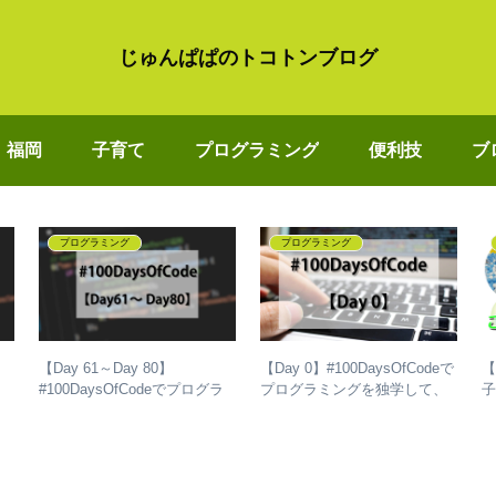
じゅんぱぱのトコトンブログ
福岡
子育て
プログラミング
便利技
ブ
プログラミング
プログラミング
【Day 61～Day 80】
【Day 0】#100DaysOfCodeで
【
ラ
#100DaysOfCodeでプログラ
プログラミングを独学して、
た
ミングを独学して、成長した
成長した話
い
話
区
d