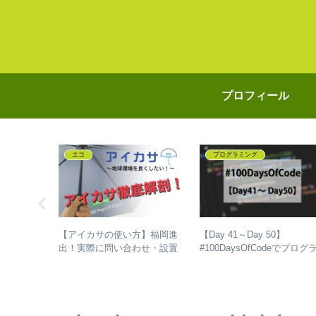
プロフィール
エコ
プログラミング
icker】令和
【アイカサの使い方】福岡進
【Day 41～Day 50】
ダー祝日対
出！実際に問い合わせ・設置
#100DaysOfCodeでプログ
可にする方
までした僕が徹底解剖しちゃ
ミングを独学して、成長し
います！
話