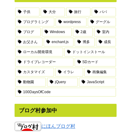
子供
大分
旅行
パパ
プログラミング
wordpress
グーグル
ブログ
Windows
2歳
室内
お父さん
enchant.js
博多
成長
ローカル開発環境
ドットインストール
ドライブレコーダー
SDカード
カスタマイズ
イラレ
画像編集
動物園
jQuery
JavaScript
100DaysOfCode
ブログ村参加中
にほんブログ村