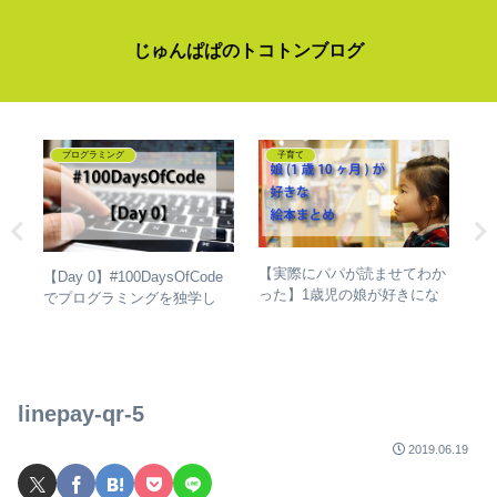
じゅんぱぱのトコトンブログ
プログラミング
子育て
【
【実際にパパが読ませてわか
の絵
【Day 0】#100DaysOfCode
は
った】1歳児の娘が好きにな
な
でプログラミングを独学し
の
った絵本3選
すじ
て、成長した話
ス
linepay-qr-5
2019.06.19