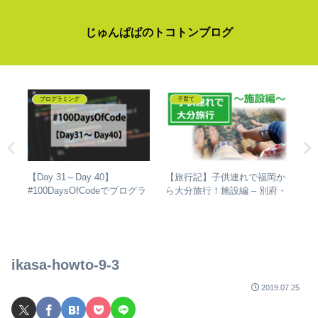
じゅんぱぱのトコトンブログ
プログラミング
子育て
ミュ
【Day 31～Day 40】
【旅行記】子供連れで福岡か
【
い！
#100DaysOfCodeでプログラ
ら大分旅行！施設編 – 別府・
本
ミングを独学して、成長した
湯布院を1泊2日で周った所ま
か
話
とめ
を
ikasa-howto-9-3
2019.07.25