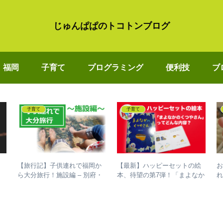
じゅんぱぱのトコトンブログ
福岡
子育て
プログラミング
便利技
ブ
子育て
子育て
【旅行記】子供連れで福岡か
【最新】ハッピーセットの絵
お
ラ
ら大分旅行！施設編 – 別府・
本、待望の第7弾！「まよなか
れ
た
湯布院を1泊2日で周った所ま
のくつやさん」～あらすじを
とめ
紹介～