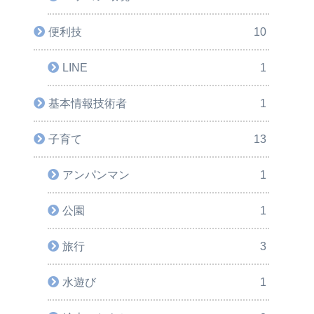
便利技
10
LINE
1
基本情報技術者
1
子育て
13
アンパンマン
1
公園
1
旅行
3
水遊び
1