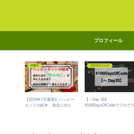
プロフィール
子育て
プログラミング
ラミングは
【2019年7月最新】ハッピー
【～Day 30】
からでも遅
セットの絵本、過去に出た
#100DaysOfCodeでプログ
パパがブロ
「ねんねこ」が手に入るか
ミングを独学して、成長し
った、たっ
も？今だけ！絵本か図鑑が1冊
話
もらえる！