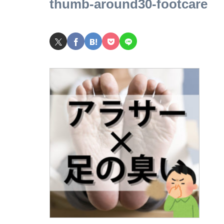
thumb-around30-footcare