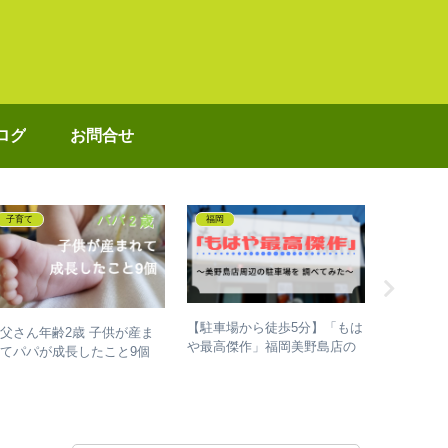
ログ
お問合せ
子育て
福岡
店舗情報
【駐車場から徒歩5分】「もは
父さん年齢2歳 子供が産ま
【もはや
や最高傑作」福岡美野島店の
てパパが成長したこと9個
け？ラス
近くで止めれる駐車スペース
岡美野島
を調べてみた