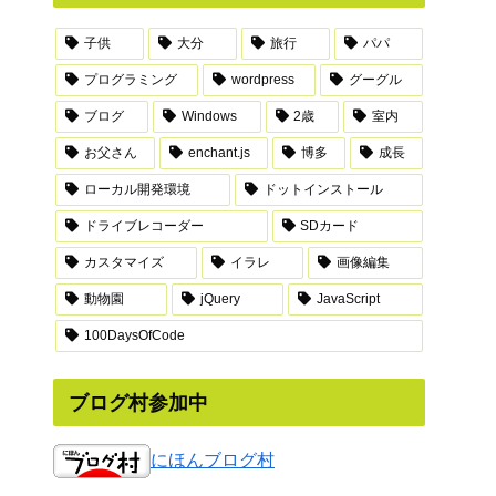
子供
大分
旅行
パパ
プログラミング
wordpress
グーグル
ブログ
Windows
2歳
室内
お父さん
enchant.js
博多
成長
ローカル開発環境
ドットインストール
ドライブレコーダー
SDカード
カスタマイズ
イラレ
画像編集
動物園
jQuery
JavaScript
100DaysOfCode
ブログ村参加中
にほんブログ村