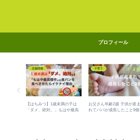
プロフィール
店舗情報
子育て
リー
【はちみつ】1歳未満の子は
お父さん年齢2歳 子供が産
駅に！どん
「ダメ、絶対。」もはや最高
れてパパが成長したこと9個
類は？
傑作の食パンを食べさせたら
イケナイ理由