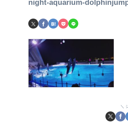
night-aquarium-dolphinjum