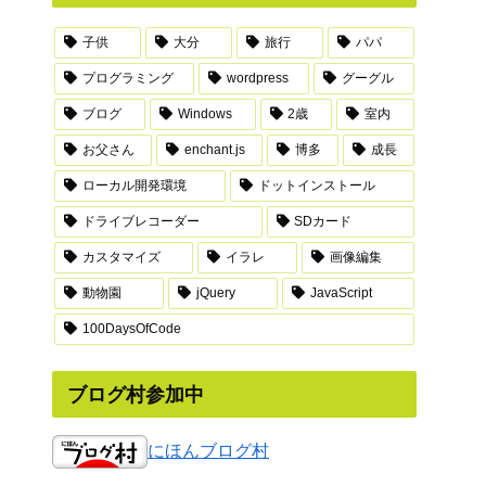
子供
大分
旅行
パパ
プログラミング
wordpress
グーグル
ブログ
Windows
2歳
室内
お父さん
enchant.js
博多
成長
ローカル開発環境
ドットインストール
ドライブレコーダー
SDカード
カスタマイズ
イラレ
画像編集
動物園
jQuery
JavaScript
100DaysOfCode
ブログ村参加中
にほんブログ村