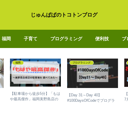
じゅんぱぱのトコトンブログ
福岡
子育て
プログラミング
便利技
ブ
福岡
プログラミング
【駐車場から徒歩5分】「もは
【
ま
【Day 31～Day 40】
や最高傑作」福岡美野島店の
7
#100DaysOfCodeでプログラ
近くで止めれる駐車スペース
ミングを独学して、成長した
を調べてみた
話