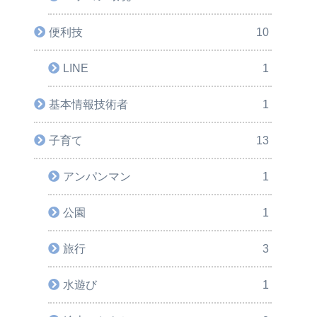
便利技
10
LINE
1
基本情報技術者
1
子育て
13
アンパンマン
1
公園
1
旅行
3
水遊び
1