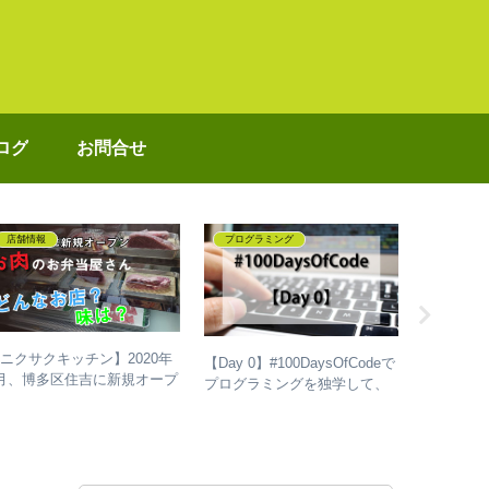
ログ
お問合せ
店舗情報
プログラミング
プログラ
ニクサクキッチン】2020年
【Day 0】#100DaysOfCodeで
【Day 81
月、博多区住吉に新規オープ
プログラミングを独学して、
#100Da
ンした「お肉の弁当屋さん」
成長した話
ミングを
どんなお店？味は？実際に買
話
って食べてみた