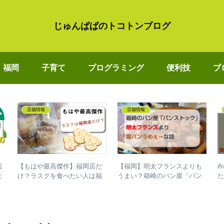
じゅんぱぱのトコトンブログ
福岡
子育て
プログラミング
便利技
ブ
店舗情報
店舗情報
認
【もはや最高傑作】福岡店だ
【福岡】明太フランスよりも
i
な
け？ラスクを食べたい人は福
うまい？箱崎のパン屋「パン
た
岡美野島店へ！
ストック」塩パンうめぇ～な
話