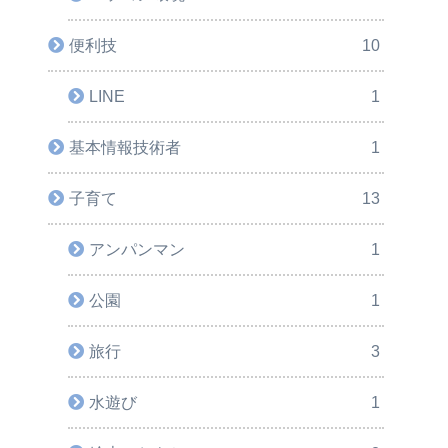
便利技
10
LINE
1
基本情報技術者
1
子育て
13
アンパンマン
1
公園
1
旅行
3
水遊び
1