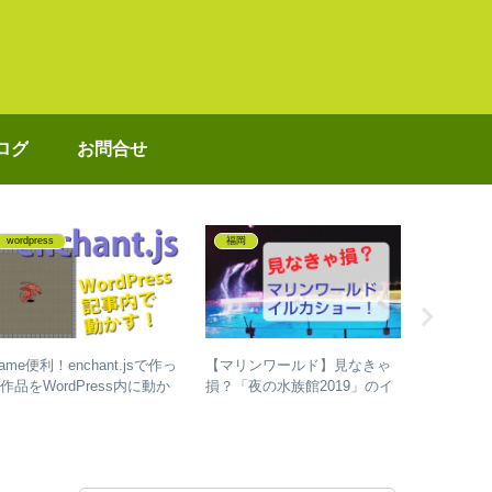
ログ
お問合せ
wordpress
福岡
プログラ
frame便利！enchant.jsで作っ
【マリンワールド】見なきゃ
【Day 81
作品をWordPress内に動か
損？「夜の水族館2019」のイ
#100Da
すやり方
ルカショー♪お得に購入する方
ミングを
法も
話