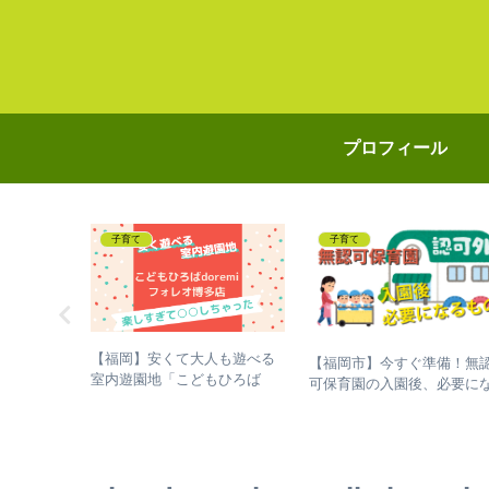
プロフィール
子育て
子育て
【福岡】安くて大人も遊べる
【福岡市】今すぐ準備！無
室内遊園地「こどもひろば
eでプログラ
可保育園の入園後、必要に
doremi（どれみ）フォレオ博
、成長した
るもの
多店」で遊んだら、爆睡しち
ゃった