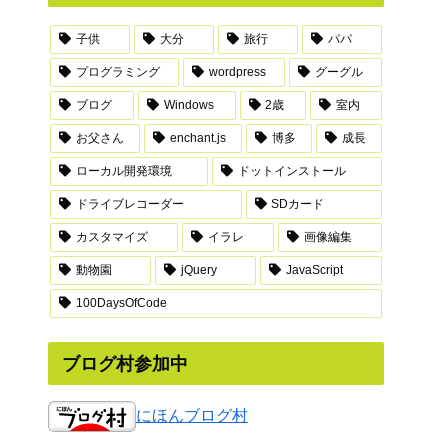
子供
大分
旅行
パパ
プログラミング
wordpress
グーグル
ブログ
Windows
2歳
室内
お父さん
enchant.js
博多
成長
ローカル開発環境
ドットインストール
ドライブレコーダー
SDカード
カスタマイズ
イラレ
画像編集
動物園
jQuery
JavaScript
100DaysOfCode
ブログ村参加中
にほんブログ村