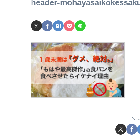
header-mohayasaikokessak