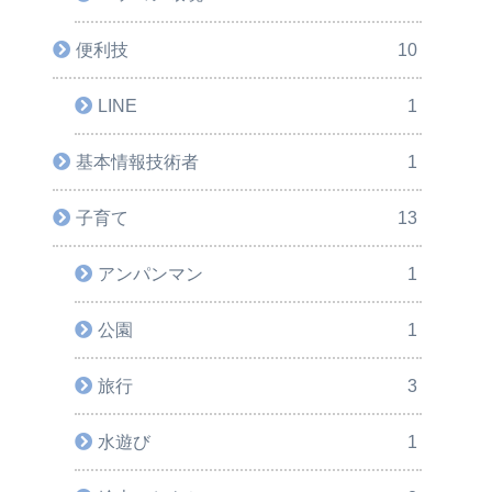
便利技
10
LINE
1
基本情報技術者
1
子育て
13
アンパンマン
1
公園
1
旅行
3
水遊び
1