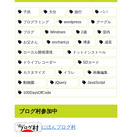
子供
大分
旅行
パパ
プログラミング
wordpress
グーグル
ブログ
Windows
2歳
室内
お父さん
enchant.js
博多
成長
ローカル開発環境
ドットインストール
ドライブレコーダー
SDカード
カスタマイズ
イラレ
画像編集
動物園
jQuery
JavaScript
100DaysOfCode
ブログ村参加中
にほんブログ村