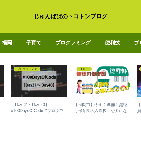
じゅんぱぱのトコトンブログ
福岡
子育て
プログラミング
便利技
ブ
プログラミング
子育て
【Day 31～Day 40】
【福岡市】今すぐ準備！無認
ラ
#100DaysOfCodeでプログラ
可保育園の入園後、必要にな
損
た
ミングを独学して、成長した
るもの
ル
話