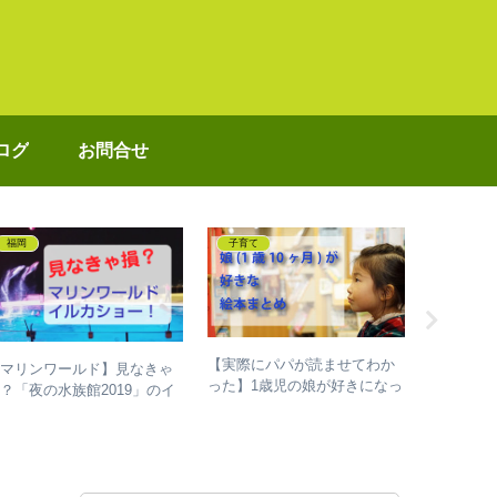
ログ
お問合せ
福岡
子育て
店舗情報
【実際にパパが読ませてわか
【ゆめピ
【マリンワールド】見なきゃ
った】1歳児の娘が好きになっ
めカード
？「夜の水族館2019」のイ
た絵本3選
貯めよう
カショー♪お得に購入する方
ショッピ
法も
方