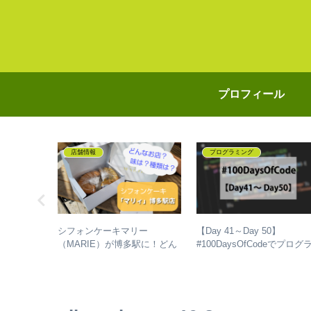
プロフィール
店舗情報
プログラミング
方】福岡進
シフォンケーキマリー
【Day 41～Day 50】
わせ・設置
（MARIE）が博多駅に！どん
#100DaysOfCodeでプログ
解剖しちゃ
なお店？味は？種類は？
ミングを独学して、成長し
話