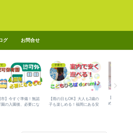
ログ
お問合せ
子育て
プログラミング
エコ
【実際にパパが読ませてわか
【～Day 30】
【アイカ
た】1歳児の娘が好きになっ
#100DaysOfCodeでプログラ
出！実際
絵本3選
ミングを独学して、成長した
までした
話
います！