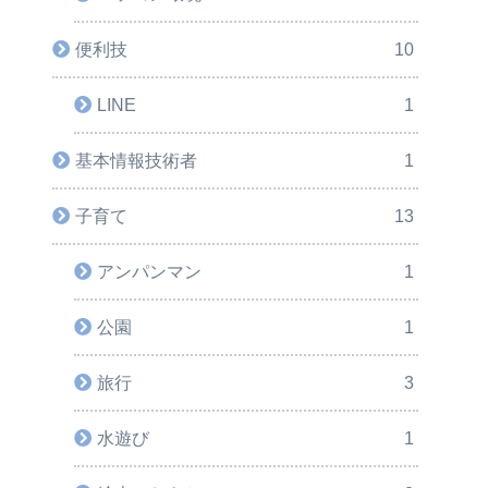
便利技
10
LINE
1
基本情報技術者
1
子育て
13
アンパンマン
1
公園
1
旅行
3
水遊び
1