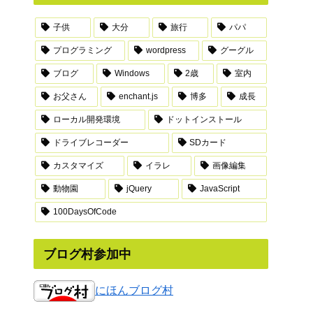
子供
大分
旅行
パパ
プログラミング
wordpress
グーグル
ブログ
Windows
2歳
室内
お父さん
enchant.js
博多
成長
ローカル開発環境
ドットインストール
ドライブレコーダー
SDカード
カスタマイズ
イラレ
画像編集
動物園
jQuery
JavaScript
100DaysOfCode
ブログ村参加中
にほんブログ村