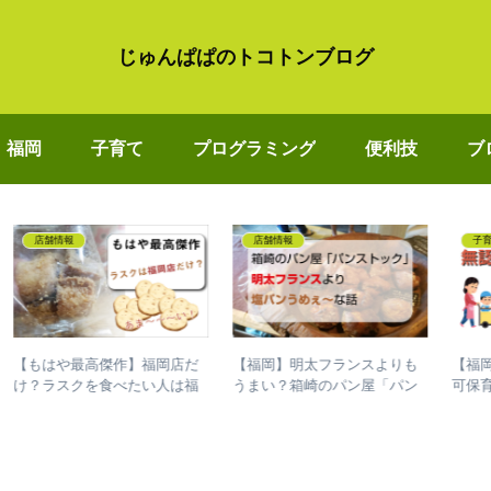
じゅんぱぱのトコトンブログ
福岡
子育て
プログラミング
便利技
ブ
福岡
プログラミング
【マリンワールド】見なきゃ
【Day 31～Day 40】
っ
ラ
損？「夜の水族館2019」のイ
#100DaysOfCodeでプログラ
た
た
ルカショー♪お得に購入する方
ミングを独学して、成長した
法も
話