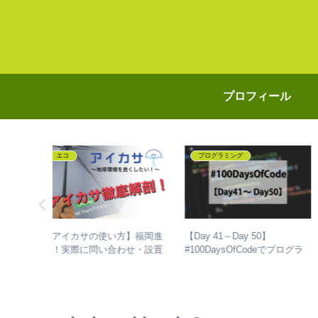
プロフィール
店舗情報
プログラミング
【ゆめピ！】ゆめタウンでゆ
人も2歳の
【Day 61～Day 80】
めカードのポイントを大量に
岡にある安
#100DaysOfCodeでプログ
貯めよう！「タブレット付き
 福岡市博多
ミングを独学して、成長し
ショッピングカート」の使い
ひろば
話
方