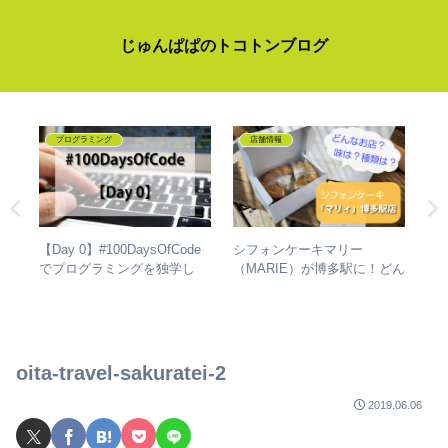
じゅんぱぱのトコトンブログ
プログラミング
店舗情報
【Day 0】#100DaysOfCode
シフォンケーキマリー
【
グラ
でプログラミングを独学し
（MARIE）が博多駅に！どん
出
した
て、成長した話
なお店？味は？種類は？
ま
い
oita-travel-sakuratei-2
2019.06.06