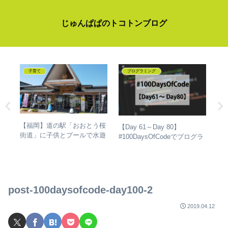
じゅんぱぱのトコトンブログ
子育て
プログラミング
【福岡】道の駅「おおとう桜
は
【Day 61～Day 80】
【
街道」に子供とプールで水遊
最高
#100DaysOfCodeでプログラ
ら
び！絶対必要な持ち物リスト
たら
ミングを独学して、成長した
た
話
post-100daysofcode-day100-2
2019.04.12