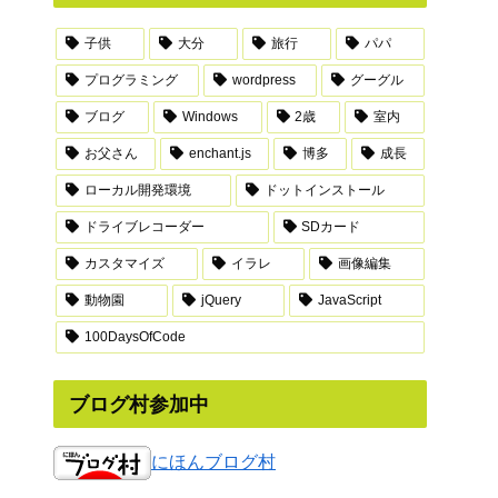
子供
大分
旅行
パパ
プログラミング
wordpress
グーグル
ブログ
Windows
2歳
室内
お父さん
enchant.js
博多
成長
ローカル開発環境
ドットインストール
ドライブレコーダー
SDカード
カスタマイズ
イラレ
画像編集
動物園
jQuery
JavaScript
100DaysOfCode
ブログ村参加中
にほんブログ村