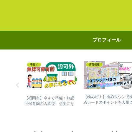
プロフィール
子育て
店舗情報
おおとう桜
【ゆめピ！】ゆめタウンで
【福岡市】今すぐ準備！無認
ールで水遊
めカードのポイントを大量
可保育園の入園後、必要にな
ち物リスト
貯めよう！「タブレット付
るもの
ショッピングカート」の使
方