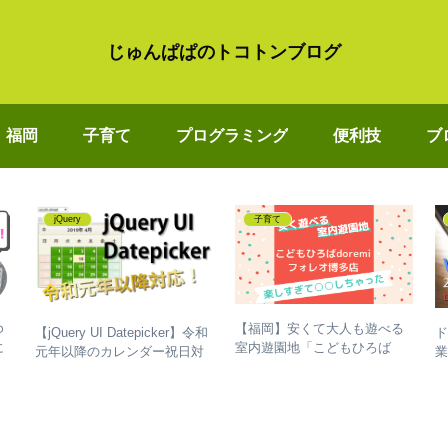
じゅんぱぱのトコトンブログ
福岡
子育て
プログラミング
便利技
ブ
jQuery
子育て
ゆ
【福岡】安くて大人も遊べる
【jQuery UI Datepicker】令和
に
室内遊園地「こどもひろば
元年以降のカレンダー祝日対
業
き
doremi（どれみ）フォレオ博
応。休日を選択不可にする方
い
多店」で遊んだら、爆睡しち
法も
【
ゃった