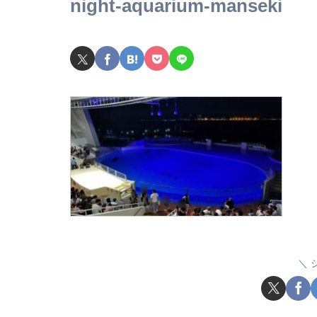
night-aquarium-manseki