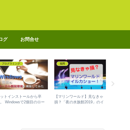
ログ
お問合せ
プログラミング
福岡
プログラ
ドットインストールから卒
【マリンワールド】見なきゃ
【Day 51
。 Windowsで2個目のロー
損？「夜の水族館2019」のイ
#100Da
カル開発環境を構築してみた
ルカショー♪お得に購入する方
ミングを
LAMP】
法も
話