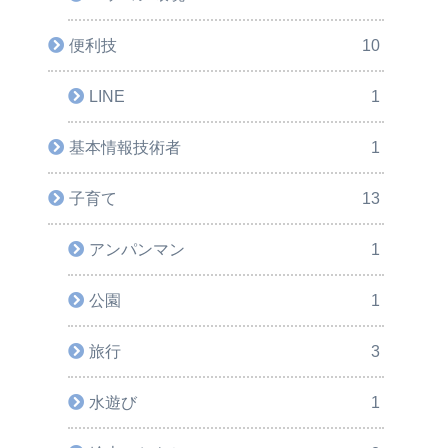
便利技
10
LINE
1
基本情報技術者
1
子育て
13
アンパンマン
1
公園
1
旅行
3
水遊び
1