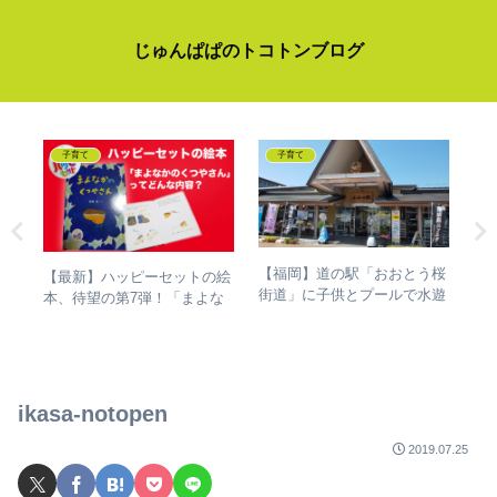
じゅんぱぱのトコトンブログ
子育て
子育て
べる
【福岡】道の駅「おおとう桜
【最新】ハッピーセットの絵
【D
ば
街道」に子供とプールで水遊
本、待望の第7弾！「まよな
#1
オ博
び！絶対必要な持ち物リスト
かのくつやさん」～あらすじ
ミ
しち
を紹介～
話
ikasa-notopen
2019.07.25