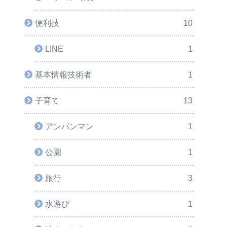
便利技
10
LINE
1
基本情報技術者
1
子育て
13
アンパンマン
1
公園
1
旅行
3
水遊び
1