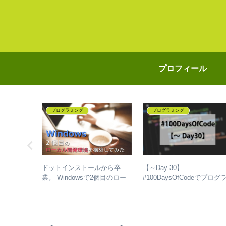
プロフィール
プログラミング
プログラミング
れで福岡か
ドットインストールから卒
【～Day 30】
絶景
業。 Windowsで2個目のロー
#100DaysOfCodeでプログ
宿泊して良
カル開発環境を構築してみた
ミングを独学して、成長し
念だったと
【LAMP】
話