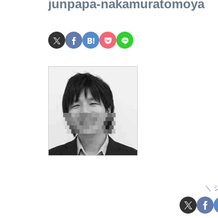
junpapa-nakamuratomoya