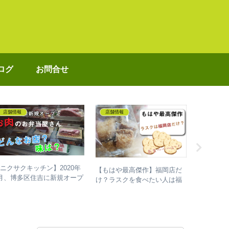
ログ
お問合せ
店舗情報
店舗情報
子育て
ニクサクキッチン】2020年
【もはや最高傑作】福岡店だ
【福岡市
月、博多区住吉に新規オープ
け？ラスクを食べたい人は福
可保育園
ンした「お肉の弁当屋さん」
岡美野島店へ！
るもの
どんなお店？味は？実際に買
って食べてみた