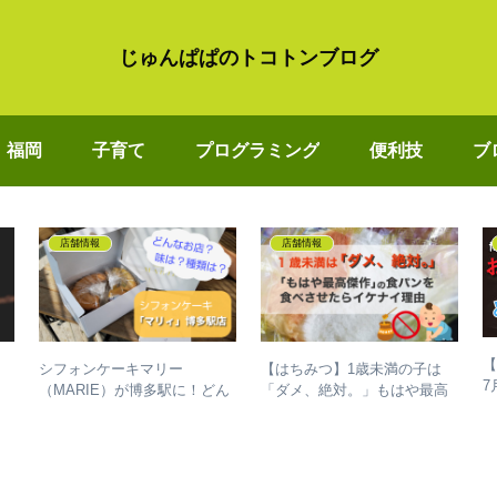
じゅんぱぱのトコトンブログ
福岡
子育て
プログラミング
便利技
ブ
店舗情報
店舗情報
【
シフォンケーキマリー
【はちみつ】1歳未満の子は
7
ラ
（MARIE）が博多駅に！どん
「ダメ、絶対。」もはや最高
た
なお店？味は？種類は？
傑作の食パンを食べさせたら
イケナイ理由