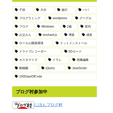
子供
大分
旅行
パパ
プログラミング
wordpress
グーグル
ブログ
Windows
2歳
室内
お父さん
enchant.js
博多
成長
ローカル開発環境
ドットインストール
ドライブレコーダー
SDカード
カスタマイズ
イラレ
画像編集
動物園
jQuery
JavaScript
100DaysOfCode
ブログ村参加中
にほんブログ村