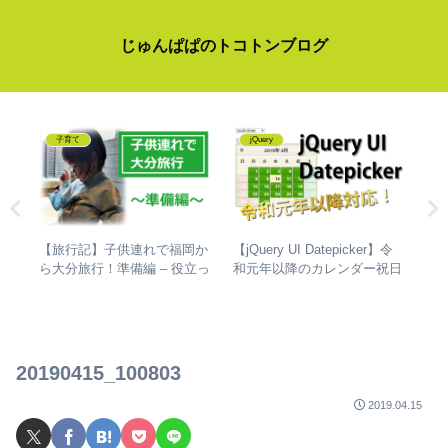
じゅんぱぱのトコトンブログ
子育て
jQuery
岡進
【旅行記】子供連れで福岡か
【jQuery UI Datepicker】令
【
設置
ら大分旅行！準備編 – 役立っ
和元年以降のカレンダー祝日
ら
ちゃ
たものと反省点
対応。休日を選択不可にする
湯
方法も
と
20190415_100803
2019.04.15