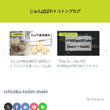
じゅんぱぱのトコトンブログ
店舗情報
プログラミング
【もはや最高傑作】福岡店だ
【Day 51～Day 60】
【
グラ
け？ラスクを食べたい人は福
#100DaysOfCodeでプログラ
「
した
岡美野島店へ！
ミングを独学して、成長した
傑
話
イ
ichioku-toilet-male
2019.08.16